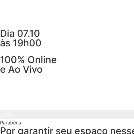
Dia
07.10
às
19h00
100% Online
e Ao Vivo
CONCLUÍDO
90%
Parabéns
Por garantir seu espaço ness